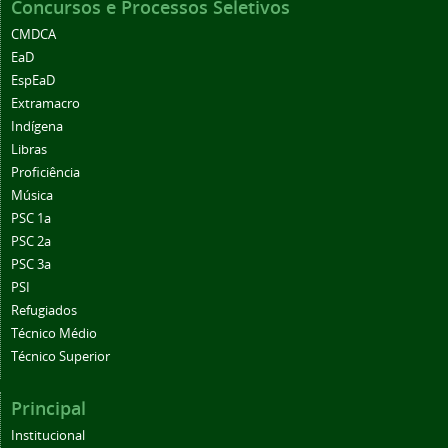
Concursos e Processos Seletivos
CMDCA
EaD
EspEaD
Extramacro
Indígena
Libras
Proficiência
Música
PSC 1a
PSC 2a
PSC 3a
PSI
Refugiados
Técnico Médio
Técnico Superior
Principal
Institucional