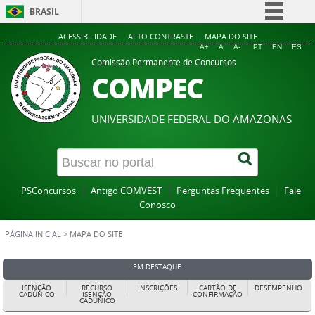
BRASIL
Simplifique!
ACESSIBILIDADE
ALTO CONTRASTE
MAPA DO SITE
A+
A
A-
PT
EN
ES
Comunica BR
Comissão Permanente de Concursos
COMPEC
Participe
Acesso à informação
UNIVERSIDADE FEDERAL DO AMAZONAS
Legislação
Canais
PSConcursos
Antigo COMVEST
Perguntas Frequentes
Fale
Conosco
PÁGINA INICIAL
>
MAPA DO SITE
EM DESTAQUE
ISENÇÃO
RECURSO
INSCRIÇÕES
CARTÃO DE
DESEMPENHO
CADÚNICO
ISENÇÃO
CONFIRMAÇÃO
CADÚNICO