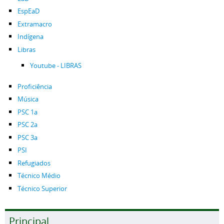
EspEaD
Extramacro
Indígena
Libras
Youtube - LIBRAS
Proficiência
Música
PSC 1a
PSC 2a
PSC 3a
PSI
Refugiados
Técnico Médio
Técnico Superior
Principal