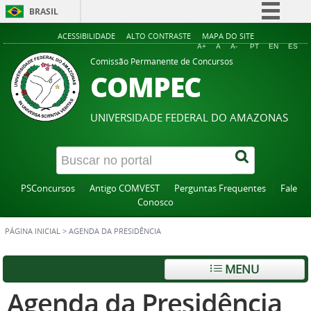
BRASIL
Simplifique!
ACESSIBILIDADE
ALTO CONTRASTE
MAPA DO SITE
A+
A
A-
PT
EN
ES
Comunica BR
Comissão Permanente de Concursos
COMPEC
Participe
Acesso à informação
UNIVERSIDADE FEDERAL DO AMAZONAS
Legislação
Canais
PSConcursos
Antigo COMVEST
Perguntas Frequentes
Fale
Conosco
PÁGINA INICIAL
>
AGENDA DA PRESIDÊNCIA
MENU
Agenda da Presidência