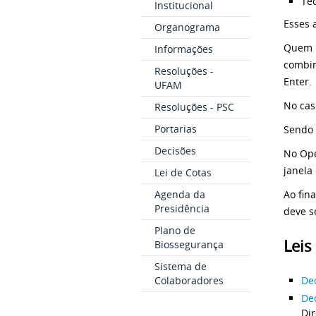
Tec
Institucional
Esses 
Organograma
Quem p
Informações
combin
Resoluções -
Enter.
UFAM
No cas
Resoluções - PSC
Portarias
Sendo 
Decisões
No Ope
janela
Lei de Cotas
Ao fin
Agenda da
Presidência
deve s
Plano de
Leis
Biossegurança
Sistema de
Colaboradores
De
Dec
Dir