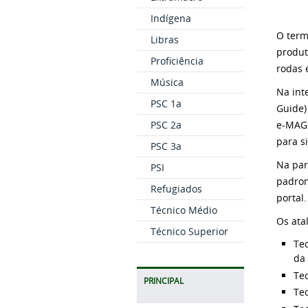
Indígena
O term
Libras
produt
Proficiência
rodas 
Música
Na int
PSC 1a
Guide)
PSC 2a
e-MAG 
para s
PSC 3a
Na par
PSI
padron
Refugiados
portal.
Técnico Médio
Os ata
Técnico Superior
Tec
da
Tec
PRINCIPAL
Tec