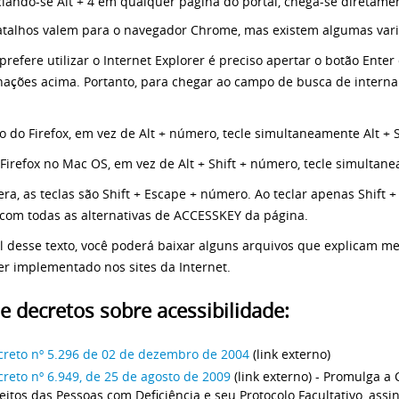
lando-se Alt + 4 em qualquer página do portal, chega-se diretamen
atalhos valem para o navegador Chrome, mas existem algumas vari
refere utilizar o Internet Explorer é preciso apertar o botão Ente
ações acima. Portanto, para chegar ao campo de busca de interna 
o do Firefox, em vez de Alt + número, tecle simultaneamente Alt + 
Firefox no Mac OS, em vez de Alt + Shift + número, tecle simultane
ra, as teclas são Shift + Escape + número. Ao teclar apenas Shift 
 com todas as alternativas de ACCESSKEY da página.
al desse texto, você poderá baixar alguns arquivos que explicam m
er implementado nos sites da Internet.
 e decretos sobre acessibilidade:
creto nº 5.296 de 02 de dezembro de 2004
(link externo)
reto nº 6.949, de 25 de agosto de 2009
(link externo) - Promulga a
eitos das Pessoas com Deficiência e seu Protocolo Facultativo, as