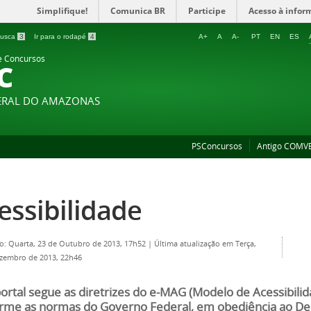
Simplifique!
Comunica BR
Participe
Acesso à infor
 busca
3
Ir para o rodapé
4
A+
A
A-
PT
EN
ES
e Concursos
C
DERAL DO AMAZONAS
PSConcursos
Antigo COMV
essibilidade
o: Quarta, 23 de Outubro de 2013, 17h52
|
Última atualização em Terça,
zembro de 2013, 22h46
portal segue as diretrizes do e-MAG (Modelo de Acessibili
rme as normas do Governo Federal, em obediência ao Dec