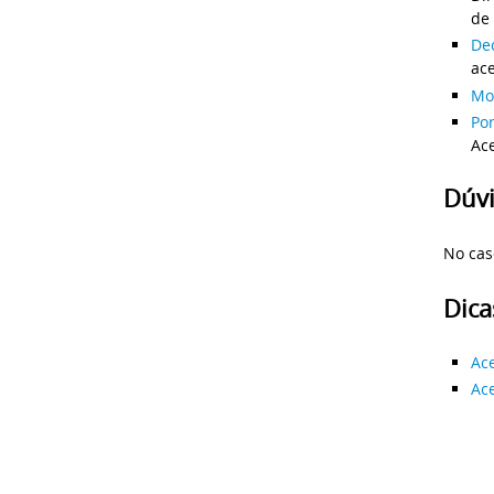
de
Dec
ac
Mo
Por
Ac
Dúvi
No cas
Dica
Ace
Ace