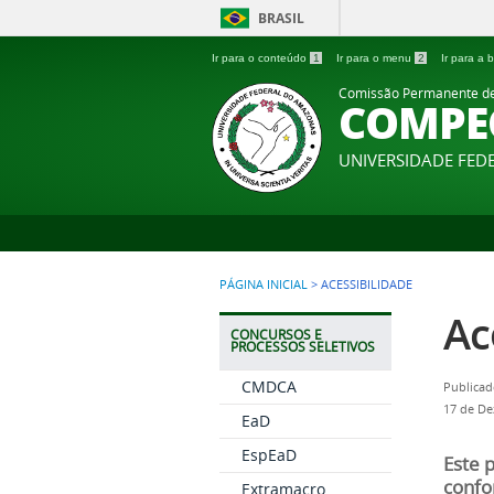
BRASIL
Ir para o conteúdo
1
Ir para o menu
2
Ir para a
Comissão Permanente d
COMPE
UNIVERSIDADE FE
PÁGINA INICIAL
>
ACESSIBILIDADE
Ac
CONCURSOS E
PROCESSOS SELETIVOS
CMDCA
Publicad
17 de De
EaD
EspEaD
Este 
confo
Extramacro