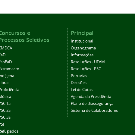
Concursos e
Principal
Processos Seletivos
Institucional
CMDCA
Organograma
EaD
Informações
EspEaD
Resoluções - UFAM
Extramacro
Resoluções - PSC
Indígena
Portarias
Libras
Decisões
Proficiência
Lei de Cotas
Música
Agenda da Presidência
PSC 1a
Plano de Biossegurança
PSC 2a
Sistema de Colaboradores
PSC 3a
PSI
Refugiados