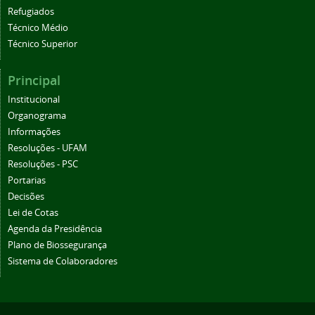
Refugiados
Passo 4 Na tela aberta, clicar no ícone do CCI, destacado
Técnico Médio
na imagem abaixo:
Técnico Superior
Principal
Institucional
Organograma
Informações
Resoluções - UFAM
Resoluções - PSC
Portarias
Decisões
Lei de Cotas
Agenda da Presidência
Passo 5 Clicar no ícone “Salvar” ou “Imprimir” para salvar o
CCI em formato .PDF, conforme demonstrado
Plano de Biossegurança
na imagem abaixo:
Sistema de Colaboradores
FIM