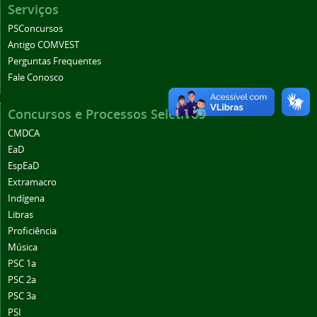
Serviços
PSConcursos
Antigo COMVEST
Perguntas Frequentes
Fale Conosco
Passo 3
Concursos e Processos Seletivos
Passo 3 Na seção do Processo
CMDCA
Seletivo, clicar no botão "Visualizar Inscrições"
EaD
EspEaD
Extramacro
Indígena
Libras
Proficiência
Resultado
Música
PSC 1a
PSC 2a
PSC 3a
PSI