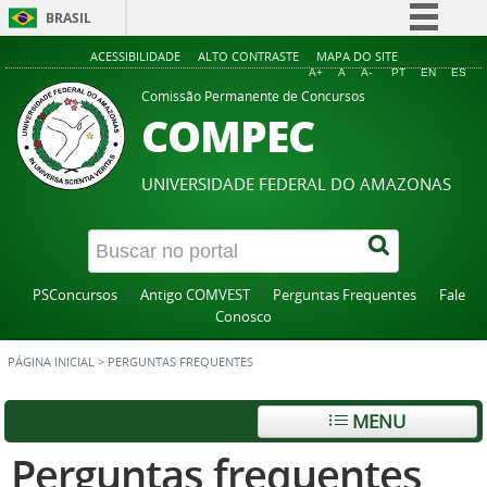
BRASIL
Simplifique!
ACESSIBILIDADE
ALTO CONTRASTE
MAPA DO SITE
A+
A
A-
PT
EN
ES
Comunica BR
Comissão Permanente de Concursos
COMPEC
Participe
Acesso à informação
UNIVERSIDADE FEDERAL DO AMAZONAS
Legislação
Canais
PSConcursos
Antigo COMVEST
Perguntas Frequentes
Fale
Conosco
PÁGINA INICIAL
>
PERGUNTAS FREQUENTES
MENU
Perguntas frequentes