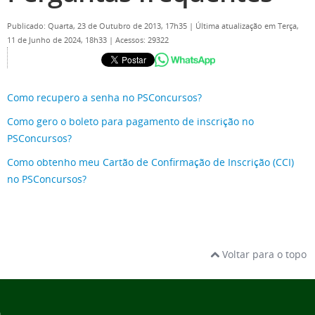
Publicado: Quarta, 23 de Outubro de 2013, 17h35
|
Última atualização em Terça,
11 de Junho de 2024, 18h33
|
Acessos: 29322
Como recupero a senha no PSConcursos?
Como gero o boleto para pagamento de inscrição no
PSConcursos?
Como obtenho meu Cartão de Confirmação de Inscrição (CCI)
Passo 1
no PSConcursos?
Passo 1 Acessar o
PSConcursos
https://psconcursos.ufam.edu.br/concursos/home
Passo 2 Digitar seu CPF e senha individuais, conforme
Voltar para o topo
descrito na imagem abaixo:
Passo 2