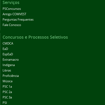
Serviços
PSConcursos
Antigo COMVEST
Perguntas Frequentes
Fale Conosco
Concursos e Processos Seletivos
CMDCA
EaD
EspEaD
Extramacro
Indígena
Libras
Proficiência
Música
PSC 1a
PSC 2a
PSC 3a
PSI