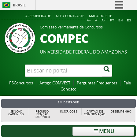
BRASIL
Simplifique!
ACESSIBILIDADE
ALTO CONTRASTE
MAPA DO SITE
A+
A
A-
PT
EN
ES
Comunica BR
Comissão Permanente de Concursos
COMPEC
Participe
Acesso à informação
UNIVERSIDADE FEDERAL DO AMAZONAS
Legislação
Canais
PSConcursos
Antigo COMVEST
Perguntas Frequentes
Fale
Conosco
EM DESTAQUE
ISENÇÃO
RECURSO
INSCRIÇÕES
CARTÃO DE
DESEMPENHO
CADÚNICO
ISENÇÃO
CONFIRMAÇÃO
CADÚNICO
MENU