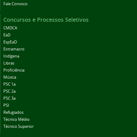
Fale Conosco
Concursos e Processos Seletivos
CMDCA
EaD
EspEaD
Extramacro
Indígena
Libras
Proficiência
Música
PSC 1a
PSC 2a
PSC 3a
PSI
Refugiados
Técnico Médio
Técnico Superior