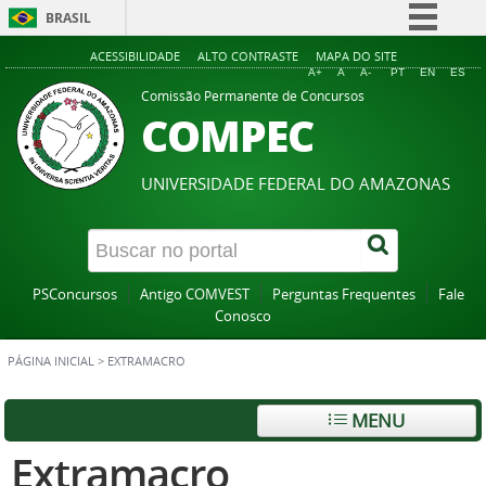
BRASIL
Simplifique!
ACESSIBILIDADE
ALTO CONTRASTE
MAPA DO SITE
A+
A
A-
PT
EN
ES
Comunica BR
Comissão Permanente de Concursos
COMPEC
Participe
Acesso à informação
UNIVERSIDADE FEDERAL DO AMAZONAS
Legislação
Canais
PSConcursos
Antigo COMVEST
Perguntas Frequentes
Fale
Conosco
PÁGINA INICIAL
>
EXTRAMACRO
MENU
Extramacro